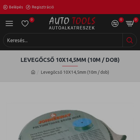
Belépés
Regisztráció
0
0
0
LEVEGŐCSŐ 10X14,5MM (10M / DOB)
Levegőcső 10X14,5mm (10m / dob)