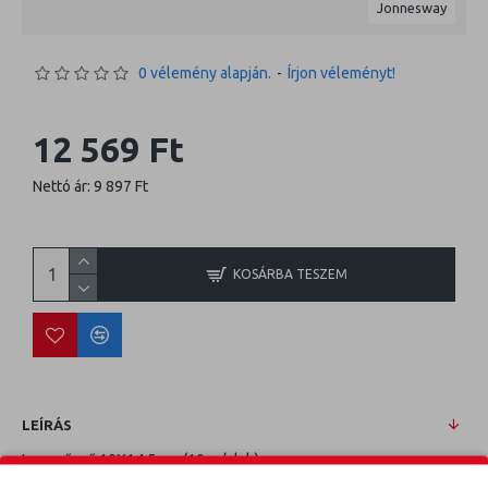
Jonnesway
0 vélemény alapján.
-
Írjon véleményt!
12 569 Ft
Nettó ár: 9 897 Ft
KOSÁRBA TESZEM
LEÍRÁS
Levegőcső 10X14,5mm (10m / dob)