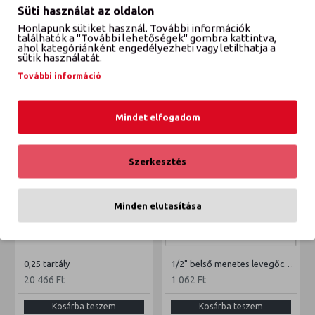
Süti használat az oldalon
Honlapunk sütiket használ. További információk
VÉLEMÉNYEK
találhatók a "További lehetőségek" gombra kattintva,
ahol kategóriánként engedélyezheti vagy letilthatja a
sütik használatát.
További információ
ETTŐL A GYÁRTÓTÓL
EBBŐL A KATEGÓRIÁBÓL
Mindet elfogadom
Szerkesztés
Minden elutasítása
0,25 tartály
1/2" belső menetes levegőcsatlakozó
20 466 Ft
1 062 Ft
Kosárba teszem
Kosárba teszem