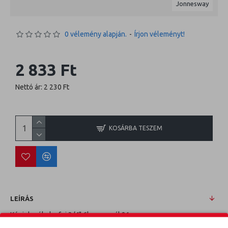
Jonnesway
0 vélemény alapján.
-
Írjon véleményt!
2 833 Ft
Nettó ár: 2 230 Ft
KOSÁRBA TESZEM
LEÍRÁS
Kézi dugókulcsfej 3/4" 6lap normál 21mm