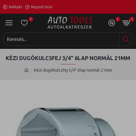
Belépés
Regisztráció
0
0
0
KÉZI DUGÓKULCSFEJ 3/4" 6LAP NORMÁL 21MM
Kézi dugókulcsfej 3/4" 6lap normál 21mm