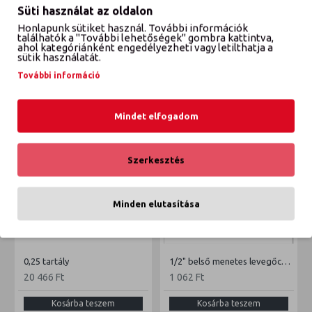
Süti használat az oldalon
Honlapunk sütiket használ. További információk
VÉLEMÉNYEK
találhatók a "További lehetőségek" gombra kattintva,
ahol kategóriánként engedélyezheti vagy letilthatja a
sütik használatát.
További információ
ETTŐL A GYÁRTÓTÓL
EBBŐL A KATEGÓRIÁBÓL
Mindet elfogadom
Szerkesztés
Minden elutasítása
0,25 tartály
1/2" belső menetes levegőcsatlakozó
20 466 Ft
1 062 Ft
Kosárba teszem
Kosárba teszem