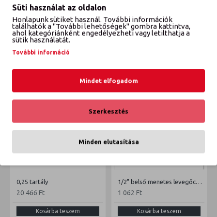
Süti használat az oldalon
Honlapunk sütiket használ. További információk
VÉLEMÉNYEK
találhatók a "További lehetőségek" gombra kattintva,
ahol kategóriánként engedélyezheti vagy letilthatja a
sütik használatát.
További információ
ETTŐL A GYÁRTÓTÓL
EBBŐL A KATEGÓRIÁBÓL
Mindet elfogadom
Szerkesztés
Minden elutasítása
0,25 tartály
1/2" belső menetes levegőcsatlakozó
20 466 Ft
1 062 Ft
Kosárba teszem
Kosárba teszem