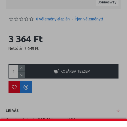
Jonnesway
0 vélemény alapján.
-
Írjon véleményt!
3 364 Ft
Nettó ár: 2 649 Ft
KOSÁRBA TESZEM
LEÍRÁS
Kézi dugókulcsfej 3/4" 12 lap normál 35mm