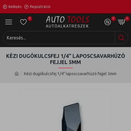
Belépés
Regisztráció
0
0
0
KÉZI DUGÓKULCSFEJ 1/4" LAPOSCSAVARHÚZÓ
FEJJEL 5MM
Kézi dugókulcsfej 1/4" laposcsavarhúzó fejjel 5mm