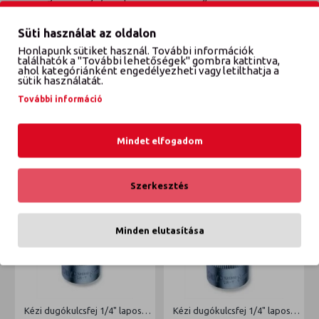
Süti használat az oldalon
VÉLEMÉNYEK
Honlapunk sütiket használ. További információk
találhatók a "További lehetőségek" gombra kattintva,
ahol kategóriánként engedélyezheti vagy letilthatja a
sütik használatát.
További információ
EZT IS VÁSÁROLTÁK
ETTŐL A GYÁRTÓTÓL
EBBŐL A KATEGÓRIÁBÓL
Mindet elfogadom
Szerkesztés
Minden elutasítása
Kézi dugókulcsfej 1/4" laposcsavarhúzó fejjel 6mm
Kézi dugókulcsfej 1/4" laposcsavarhúzó fejjel 7mm