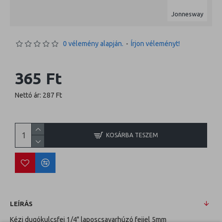
Jonnesway
0 vélemény alapján.
-
Írjon véleményt!
365 Ft
Nettó ár: 287 Ft
KOSÁRBA TESZEM
LEÍRÁS
Kézi dugókulcsfej 1/4" laposcsavarhúzó fejjel 5mm