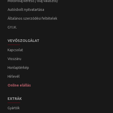
Motorolaj kereső / olaj választó/
Autósbolt nyitvatartása
Általános szerződési feltételek
GY.I.K.
VEVŐSZOLGÁLAT
Kapcsolat
Visszáru
Honlaptérkép
Hírlevél
Online elállás
EXTRÁK
Gyártók