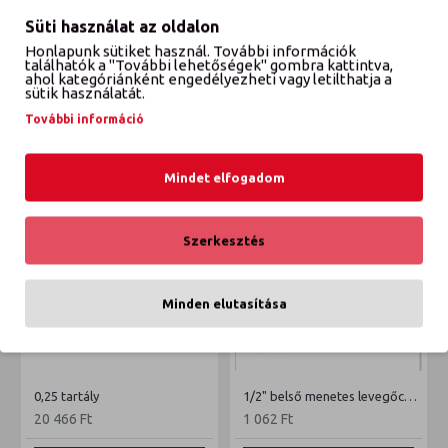
Süti használat az oldalon
Honlapunk sütiket használ. További információk
találhatók a "További lehetőségek" gombra kattintva,
VÉLEMÉNYEK
ahol kategóriánként engedélyezheti vagy letilthatja a
sütik használatát.
További információ
ETTŐL A GYÁRTÓTÓL
EBBŐL A KATEGÓRIÁBÓL
Mindet elfogadom
Szerkesztés
Minden elutasítása
0,25 tartály
1/2" belső menetes levegőcsatlakozó
20 466 Ft
1 062 Ft