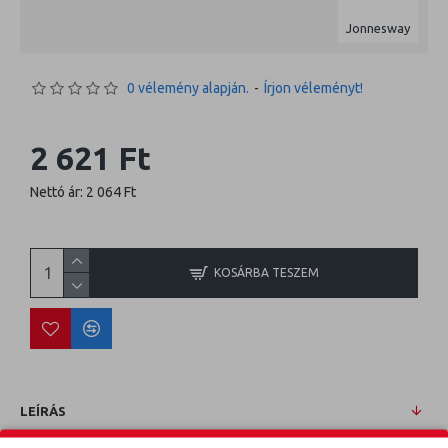
Jonnesway
0 vélemény alapján.
-
Írjon véleményt!
2 621 Ft
Nettó ár: 2 064 Ft
KOSÁRBA TESZEM
LEÍRÁS
Kézi dugókulcsfej 1/2" 6 lap hosszított 25mm