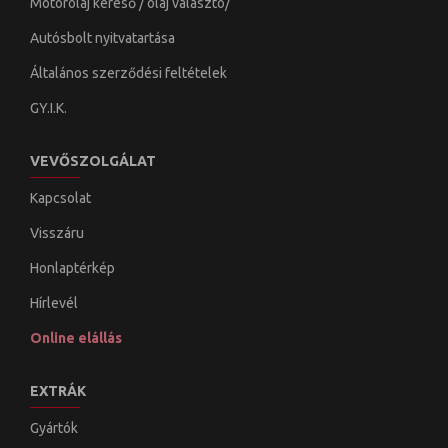
Motorolaj kereső / olaj választó/
Autósbolt nyitvatartása
Általános szerződési feltételek
GY.I.K.
VEVŐSZOLGÁLAT
Kapcsolat
Visszáru
Honlaptérkép
Hírlevél
Online elállás
EXTRÁK
Gyártók