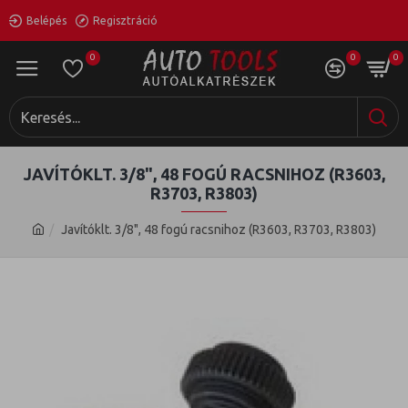
Belépés
Regisztráció
0
0
0
JAVÍTÓKLT. 3/8", 48 FOGÚ RACSNIHOZ (R3603,
R3703, R3803)
Javítóklt. 3/8", 48 fogú racsnihoz (R3603, R3703, R3803)