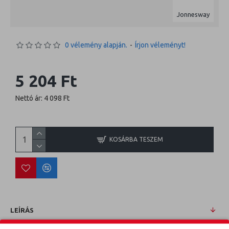
Jonnesway
0 vélemény alapján.
-
Írjon véleményt!
5 204 Ft
Nettó ár: 4 098 Ft
KOSÁRBA TESZEM
LEÍRÁS
Javítóklt. 3/8", 48 fogú racsnihoz (R3603, R3703, R3803)