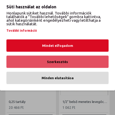
Süti használat az oldalon
Honlapunk sütiket használ. További információk
találhatók a "További lehetőségek" gombra kattintva,
VÉLEMÉNYEK
ahol kategóriánként engedélyezheti vagy letilthatja a
sütik használatát.
További információ
ETTŐL A GYÁRTÓTÓL
EBBŐL A KATEGÓRIÁBÓL
Mindet elfogadom
Szerkesztés
Minden elutasítása
0,25 tartály
1/2" belső menetes levegőcsatlakozó
20 466 Ft
1 062 Ft