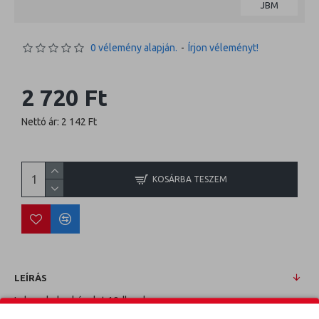
JBM
0 vélemény alapján.
-
Írjon véleményt!
2 720 Ft
Nettó ár: 2 142 Ft
KOSÁRBA TESZEM
LEÍRÁS
Imbuszkulcs készlet 10db colos