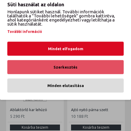
Süti használat az oldalon
Honlapunk sütiket használ. További információk
VÉLEMÉNYEK
találhatók a "További lehetőségek" gombra kattintva,
ahol kategóriánként engedélyezheti vagy letilthatja a
sütik használatát.
További információ
ETTŐL A GYÁRTÓTÓL
EBBŐL A KATEGÓRIÁBÓL
Mindet elfogadom
Szerkesztés
Minden elutasítása
Ablaktörlő kar lehúzó
Ajtó nyitó párna szett
5 290 Ft
10 188 Ft
Kosárba teszem
Kosárba teszem