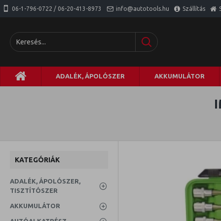
06-1-796-0722 / 06-20-413-8973
info@autotools.hu
Szállítás
ADALÉK, ÁPOLÓSZER
AKKUMULÁTOR
KATEGÓRIÁK
ADALÉK, ÁPOLÓSZER,
TISZTÍTÓSZER
AKKUMULÁTOR