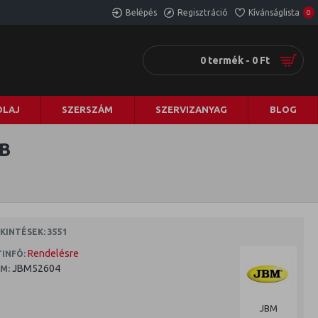
Belépés
Regisztráció
Kívánságlista
0
0 termék - 0 Ft
LAJ
SZERSZÁM
SZERVIZANYAG
BLOG
B
INTÉSEK: 3551
Rendelésre
INFÓ:
JBM52604
M:
JBM