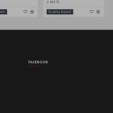
2 463 Ft
szem
Kosárba teszem
FACEBOOK