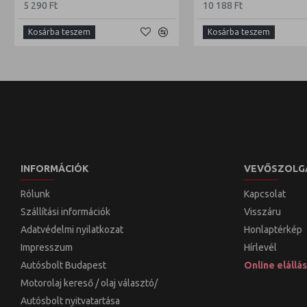
5 290 Ft
10 188 Ft
Kosárba teszem
Kosárba teszem
INFORMÁCIÓK
VEVŐSZOLG
Rólunk
Kapcsolat
Szállítási információk
Visszáru
Adatvédelmi nyilatkozat
Honlaptérkép
Impresszum
Hírlevél
Autósbolt Budapest
Online elállás
Motorolaj kereső / olaj választó/
Autósbolt nyitvatartása