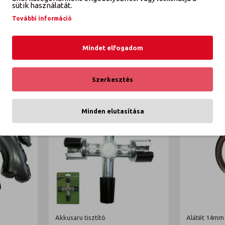
K
sütik használatát.
További információ
" 30db
Mindet elfogadom
Szerkesztés
Minden elutasítása
Akkusaru tisztító
Alátét 14mm