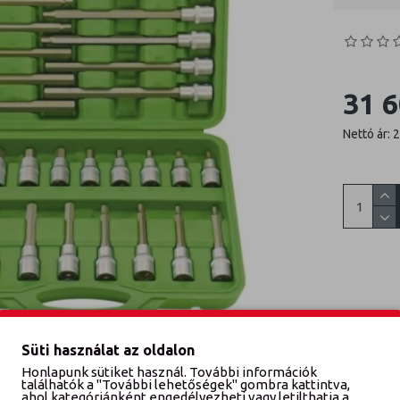
31 6
Nettó ár: 
Süti használat az oldalon
Honlapunk sütiket használ. További információk
találhatók a "További lehetőségek" gombra kattintva,
ahol kategóriánként engedélyezheti vagy letilthatja a