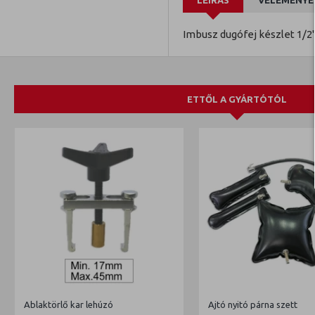
LEÍRÁS
VÉLEMÉNYE
Imbusz dugófej készlet 1/2
ETTŐL A GYÁRTÓTÓL
Ablaktörlő kar lehúzó
Ajtó nyitó párna szett