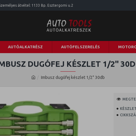
Személyes átvétel: 1133 Bp. Esztergomi u.2
AUTÓALKATRÉSZ
AUTÓFELSZERELÉS
MOTORO
IMBUSZ DUGÓFEJ KÉSZLET 1/2" 30D
Imbusz dugófej készlet 1/2" 30db
MEGTEK
KÉSZLET
CIKKSZÁ