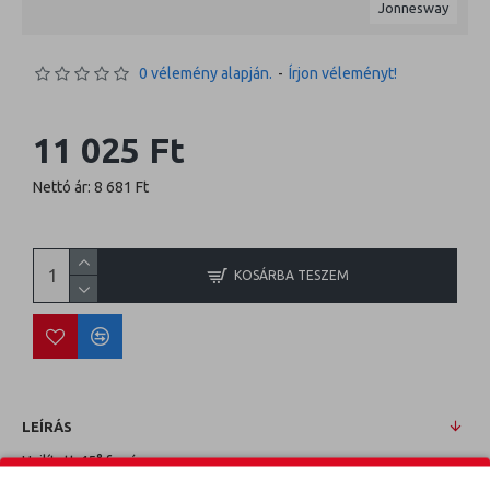
Jonnesway
0 vélemény alapján.
-
Írjon véleményt!
11 025 Ft
Nettó ár: 8 681 Ft
KOSÁRBA TESZEM
LEÍRÁS
Hajlított 45° fogó