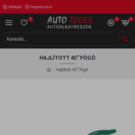
Belépés
Regisztráció
0
0
0
HAJLÍTOTT 45° FÓGÓ
Hajlított 45° fógó