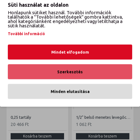
Süti használat az oldalon
Honlapunk sütiket használ. További információk
VÉLEMÉNYEK
találhatók a "További lehetőségek" gombra kattintva,
ahol kategóriánként engedélyezheti vagy letilthatja a
sütik használatát.
További információ
ETTŐL A GYÁRTÓTÓL
EBBŐL A KATEGÓRIÁBÓL
Mindet elfogadom
Szerkesztés
Minden elutasítása
0,25 tartály
1/2" belső menetes levegőcsatlakozó
20 466 Ft
1 062 Ft
Kosárba teszem
Kosárba teszem