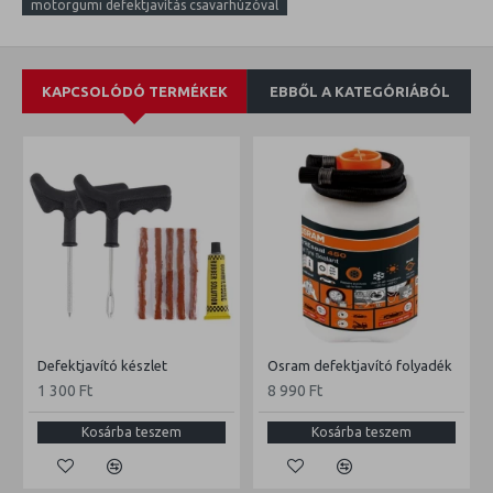
motorgumi defektjavítás csavarhúzóval
KAPCSOLÓDÓ TERMÉKEK
EBBŐL A KATEGÓRIÁBÓL
Defektjavító készlet
Osram defektjavító folyadék
1 300 Ft
8 990 Ft
Kosárba teszem
Kosárba teszem