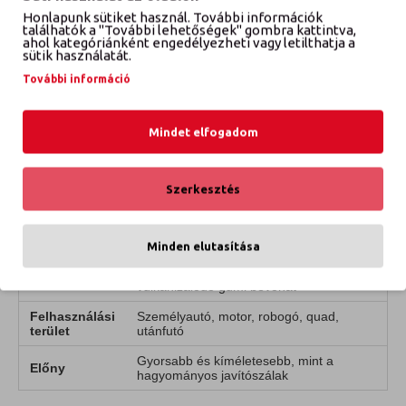
csavar), és óvatosan távolítsd el a gumiból.
Honlapunk sütiket használ. További információk
találhatók a "További lehetőségek" gombra kattintva,
Behajtás:
Válaszd ki a megfelelő méretű gumicsavart,
ahol kategóriánként engedélyezheti vagy letilthatja a
helyezd a lyukra, és egy csavarhúzó segítségével
sütik használatát.
óvatosan, de határozottan tekerd be teljesen a gumi
felületéig (vagy picit süllyesztve).
További információ
Kész:
Ellenőrizd a tömítettséget, fújd fel az abroncsot a
gyári nyomásra, és már indulhatsz is a legközelebbi
Mindet elfogadom
gumiszervizbe!
Műszaki adatok:
Szerkesztés
TULAJDONSÁG
RÉSZLETEK
Alkalmazás
Kizárólag tömlő nélküli abroncsokhoz
Minden elutasítása
Nagy szilárdságú fém mag + speciális
Anyaga
vulkanizálódó gumi bevonat
Felhasználási
Személyautó, motor, robogó, quad,
terület
utánfutó
Gyorsabb és kíméletesebb, mint a
Előny
hagyományos javítószálak