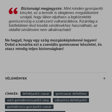
Biztonsági megjegyzés:
Mint minden gyorsjavító
készlet, ez a termék is ideiglenes megoldásként
szolgál, hogy lábon eljuthass a legközelebbi
gumiszervizig a szakszerű vulkanizálásra. Kizárólag a
futófelületen lévő kisebb sérülésekhez használható, az
oldalfal sérüléseire nem alkalmazható!
Ne hagyd, hogy egy szög mozgásképtelenné tegyen!
Dobd a kosárba ezt a zseniális gumicsavar készletet, és
utazz mindig teljes biztonságban!
VÉLEMÉNYEK
CÍMKÉK:
defektjavító csavar
gumicsavar defekthez
autó gumiabroncs javító szeg
vákuumos defektjavító
gumiabroncs gyorsjavító csavar