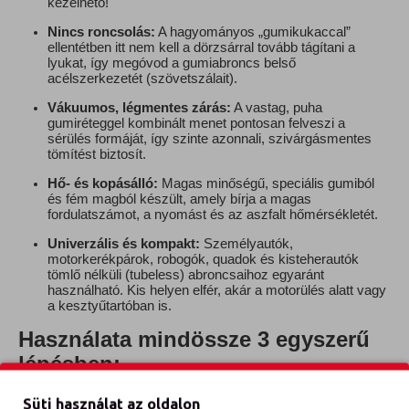
kezelhető!
Nincs roncsolás:
A hagyományos „gumikukaccal”
ellentétben itt nem kell a dörzsárral tovább tágítani a
lyukat, így megóvod a gumiabroncs belső
acélszerkezetét (szövetszálait).
Vákuumos, légmentes zárás:
A vastag, puha
gumiréteggel kombinált menet pontosan felveszi a
sérülés formáját, így szinte azonnali, szivárgásmentes
tömítést biztosít.
Hő- és kopásálló:
Magas minőségű, speciális gumiból
és fém magból készült, amely bírja a magas
fordulatszámot, a nyomást és az aszfalt hőmérsékletét.
Univerzális és kompakt:
Személyautók,
motorkerékpárok, robogók, quadok és kisteherautók
tömlő nélküli (tubeless) abroncsaihoz egyaránt
használható. Kis helyen elfér, akár a motorülés alatt vagy
a kesztyűtartóban is.
Használata mindössze 3 egyszerű
lépésben:
Tisztítás:
Keresd meg a defektet okozó tárgyat (szög,
Süti használat az oldalon