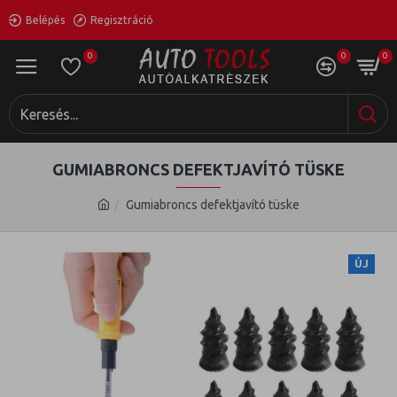
Belépés
Regisztráció
0
0
0
GUMIABRONCS DEFEKTJAVÍTÓ TÜSKE
Gumiabroncs defektjavító tüske
ÚJ