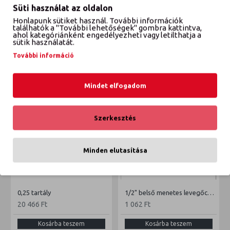
Süti használat az oldalon
Honlapunk sütiket használ. További információk
VÉLEMÉNYEK
találhatók a "További lehetőségek" gombra kattintva,
ahol kategóriánként engedélyezheti vagy letilthatja a
sütik használatát.
További információ
ETTŐL A GYÁRTÓTÓL
EBBŐL A KATEGÓRIÁBÓL
Mindet elfogadom
Szerkesztés
Minden elutasítása
0,25 tartály
1/2" belső menetes levegőcsatlakozó
20 466 Ft
1 062 Ft
Kosárba teszem
Kosárba teszem