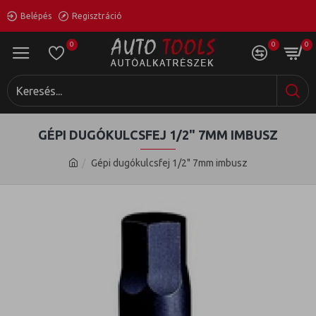
Belépés
Regisztráció
0
0
0
GÉPI DUGÓKULCSFEJ 1/2" 7MM IMBUSZ
Gépi dugókulcsfej 1/2" 7mm imbusz