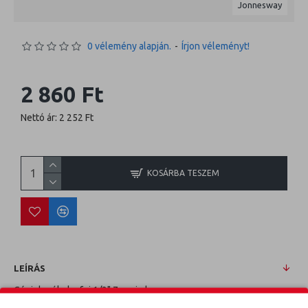
Jonnesway
0 vélemény alapján.
-
Írjon véleményt!
2 860 Ft
Nettó ár: 2 252 Ft
KOSÁRBA TESZEM
LEÍRÁS
Gépi dugókulcsfej 1/2" 7mm imbusz