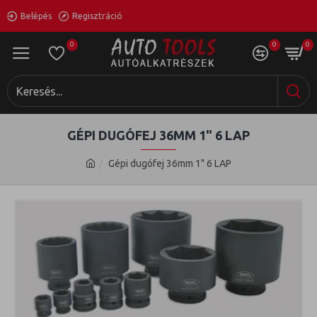
Belépés
Regisztráció
0
0
0
GÉPI DUGÓFEJ 36MM 1" 6 LAP
Gépi dugófej 36mm 1" 6 LAP