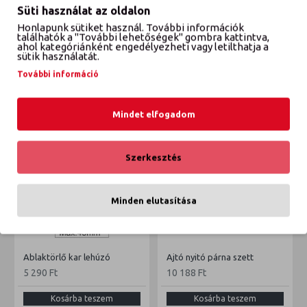
Süti használat az oldalon
Honlapunk sütiket használ. További információk
VÉLEMÉNYEK
találhatók a "További lehetőségek" gombra kattintva,
ahol kategóriánként engedélyezheti vagy letilthatja a
sütik használatát.
További információ
ETTŐL A GYÁRTÓTÓL
EBBŐL A KATEGÓRIÁBÓL
Mindet elfogadom
Szerkesztés
Minden elutasítása
Ablaktörlő kar lehúzó
Ajtó nyitó párna szett
5 290 Ft
10 188 Ft
Kosárba teszem
Kosárba teszem