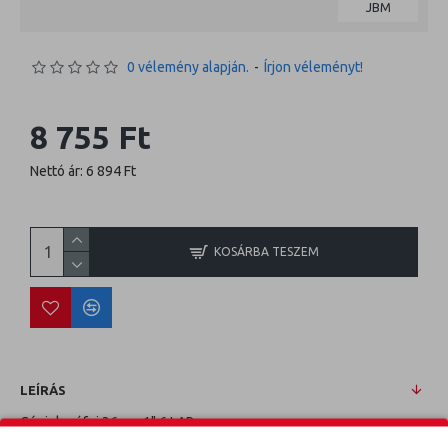
JBM
0 vélemény alapján.
-
Írjon véleményt!
8 755 Ft
Nettó ár: 6 894 Ft
KOSÁRBA TESZEM
LEÍRÁS
Gépi dugófej 36mm 1" 6 LAP