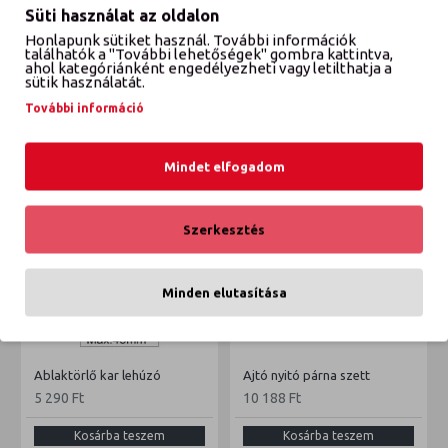
Süti használat az oldalon
Honlapunk sütiket használ. További információk
VÉLEMÉNYEK
találhatók a "További lehetőségek" gombra kattintva,
ahol kategóriánként engedélyezheti vagy letilthatja a
sütik használatát.
További információ
ETTŐL A GYÁRTÓTÓL
EBBŐL A KATEGÓRIÁBÓL
Mindet elfogadom
Szerkesztés
Minden elutasítása
Ablaktörlő kar lehúzó
Ajtó nyitó párna szett
5 290 Ft
10 188 Ft
Kosárba teszem
Kosárba teszem