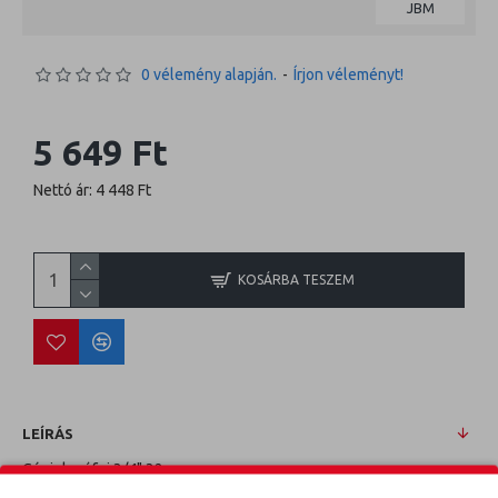
JBM
0 vélemény alapján.
-
Írjon véleményt!
5 649 Ft
Nettó ár: 4 448 Ft
KOSÁRBA TESZEM
LEÍRÁS
Gépi dugófej 3/4" 32mm