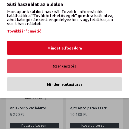
Süti használat az oldalon
Honlapunk sütiket használ. További információk
VÉLEMÉNYEK
találhatók a "További lehetőségek" gombra kattintva,
ahol kategóriánként engedélyezheti vagy letilthatja a
sütik használatát.
További információ
ETTŐL A GYÁRTÓTÓL
EBBŐL A KATEGÓRIÁBÓL
Mindet elfogadom
Szerkesztés
Minden elutasítása
Ablaktörlő kar lehúzó
Ajtó nyitó párna szett
5 290 Ft
10 188 Ft
Kosárba teszem
Kosárba teszem