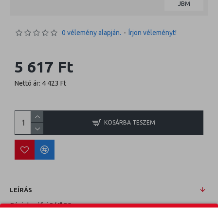
JBM
0 vélemény alapján.
-
Írjon véleményt!
5 617 Ft
Nettó ár: 4 423 Ft
KOSÁRBA TESZEM
LEÍRÁS
Gépi dugófej 3/4" 30mm