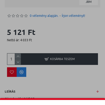
JBM
0 vélemény alapján.
-
Írjon véleményt!
5 121 Ft
Nettó ár: 4 033 Ft
KOSÁRBA TESZEM
LEÍRÁS
Gépi dugófej 3/4" 27mm