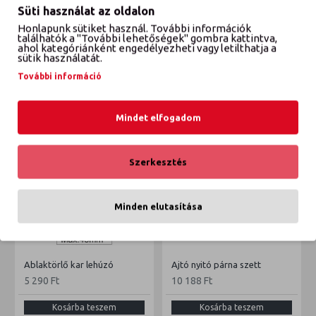
Süti használat az oldalon
Honlapunk sütiket használ. További információk
VÉLEMÉNYEK
találhatók a "További lehetőségek" gombra kattintva,
ahol kategóriánként engedélyezheti vagy letilthatja a
sütik használatát.
További információ
ETTŐL A GYÁRTÓTÓL
EBBŐL A KATEGÓRIÁBÓL
Mindet elfogadom
Szerkesztés
Minden elutasítása
Ablaktörlő kar lehúzó
Ajtó nyitó párna szett
5 290 Ft
10 188 Ft
Kosárba teszem
Kosárba teszem