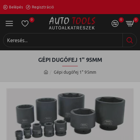
Belépés
Regisztráció
0
0
0
GÉPI DUGÓFEJ 1" 95MM
Gépi dugófej 1" 95mm