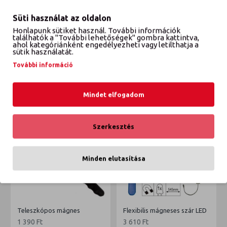
Süti használat az oldalon
VÉLEMÉNYEK
Honlapunk sütiket használ. További információk
találhatók a "További lehetőségek" gombra kattintva,
ahol kategóriánként engedélyezheti vagy letilthatja a
sütik használatát.
EZT IS VÁSÁROLTÁK
ETTŐL A GYÁRTÓTÓL
További információ
EBBŐL A KATEGÓRIÁBÓL
Mindet elfogadom
Szerkesztés
Minden elutasítása
Teleszkópos mágnes
Flexibilis mágneses szár LED
1 390 Ft
3 610 Ft