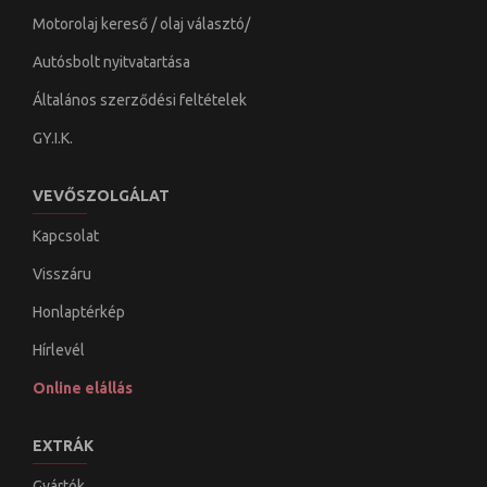
Motorolaj kereső / olaj választó/
Autósbolt nyitvatartása
Általános szerződési feltételek
GY.I.K.
VEVŐSZOLGÁLAT
Kapcsolat
Visszáru
Honlaptérkép
Hírlevél
Online elállás
EXTRÁK
Gyártók