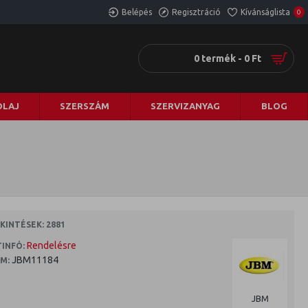
Belépés
Regisztráció
Kívánságlista
0
0 termék - 0 Ft
LAJ
SZERSZÁM
SZERVIZANYAG
BLOG
INTÉSEK: 2881
Rendelésre
INFÓ:
JBM11184
M:
JBM