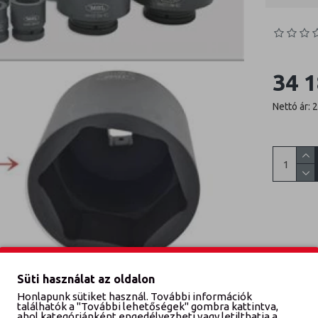
34 1
Nettó ár: 
Süti használat az oldalon
Honlapunk sütiket használ. További információk
találhatók a "További lehetőségek" gombra kattintva,
ahol kategóriánként engedélyezheti vagy letilthatja a