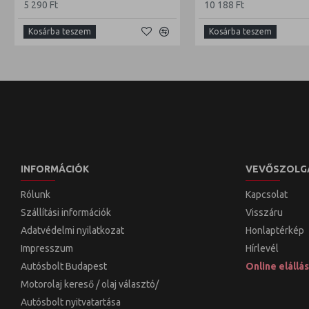
5 290 Ft
10 188 Ft
Kosárba teszem
Kosárba teszem
INFORMÁCIÓK
VEVŐSZOLG
Rólunk
Kapcsolat
Szállítási információk
Visszáru
Adatvédelmi nyilatkozat
Honlaptérkép
Impresszum
Hírlevél
Autósbolt Budapest
Online elállás
Motorolaj kereső / olaj választó/
Autósbolt nyitvatartása