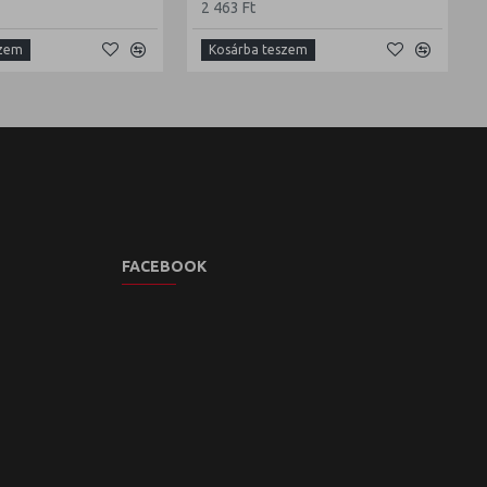
2 463 Ft
szem
Kosárba teszem
FACEBOOK