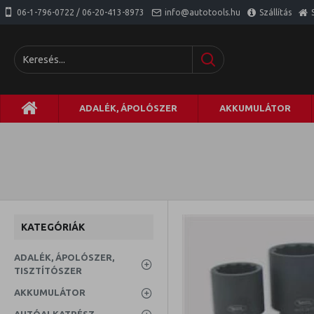
06-1-796-0722 / 06-20-413-8973
info@autotools.hu
Szállítás
ADALÉK, ÁPOLÓSZER
AKKUMULÁTOR
KATEGÓRIÁK
ADALÉK, ÁPOLÓSZER,
TISZTÍTÓSZER
AKKUMULÁTOR