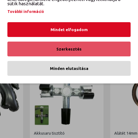
K
sütik használatát.
További információ
Mindet elfogadom
Szerkesztés
Minden elutasítása
Akkusaru tisztító
Alátét 14mm