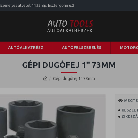
Személyes átvétel: 1133 Bp. Esztergomi u.2
AUTÓALKATRÉSZ
AUTÓFELSZERELÉS
MOTORO
GÉPI DUGÓFEJ 1" 73MM
Gépi dugófej 1" 73mm
MEGTEK
KÉSZLET
CIKKSZÁ