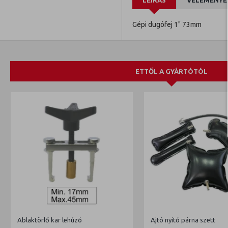
LEÍRÁS
VÉLEMÉNYE
Gépi dugófej 1" 73mm
ETTŐL A GYÁRTÓTÓL
Ablaktörlő kar lehúzó
Ajtó nyitó párna szett