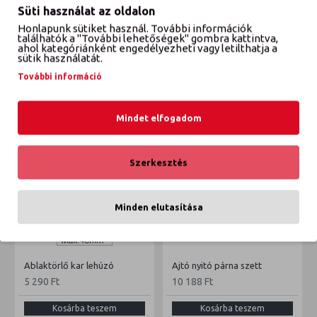
Süti használat az oldalon
Honlapunk sütiket használ. További információk
VÉLEMÉNYEK
találhatók a "További lehetőségek" gombra kattintva,
ahol kategóriánként engedélyezheti vagy letilthatja a
sütik használatát.
További információ
ETTŐL A GYÁRTÓTÓL
EBBŐL A KATEGÓRIÁBÓL
Mindet elfogadom
Szerkesztés
Minden elutasítása
Ablaktörlő kar lehúzó
Ajtó nyitó párna szett
5 290 Ft
10 188 Ft
Kosárba teszem
Kosárba teszem