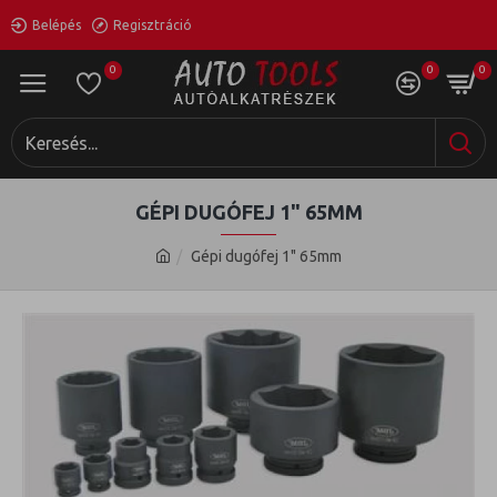
Belépés
Regisztráció
0
0
0
GÉPI DUGÓFEJ 1" 65MM
Gépi dugófej 1" 65mm