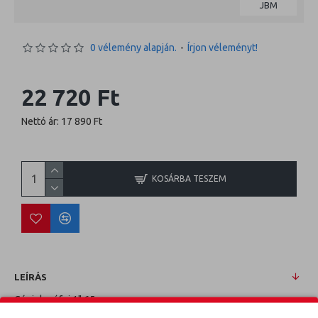
JBM
0 vélemény alapján.
-
Írjon véleményt!
22 720 Ft
Nettó ár: 17 890 Ft
KOSÁRBA TESZEM
LEÍRÁS
Gépi dugófej 1" 65mm