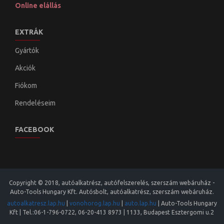
Online elállás
EXTRÁK
Gyártók
Akciók
Fiókom
Rendeléseim
FACEBOOK
Copyright © 2018, autóalkatrész, autófelszerelés, szerszám webáruház -
Auto-Tools Hungary Kft. Autósbolt, autóalkatrész, szerszám webáruház.
autoalkatresz.lap.hu
|
vonohorog.lap.hu
|
auto.lap.hu
|
Auto-Tools Hungary
Kft
| Tel.:
06-1-796-0722
,
06-20-413 8973
|
1133
,
Budapest
Esztergomi u.2