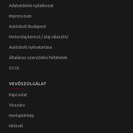
Adatvédelmi nyilatkozat
Impresszum
Autósbolt Budapest
Motorolaj kereső / olaj választó/
Autósbolt nyitvatartása
Általános szerződési feltételek
GY.I.K.
VEVŐSZOLGÁLAT
Kapcsolat
Visszáru
Honlaptérkép
Hírlevél