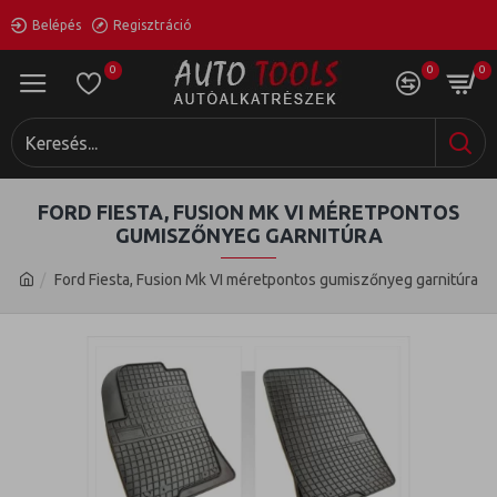
Belépés
Regisztráció
0
0
0
FORD FIESTA, FUSION MK VI MÉRETPONTOS
GUMISZŐNYEG GARNITÚRA
Ford Fiesta, Fusion Mk VI méretpontos gumiszőnyeg garnitúra