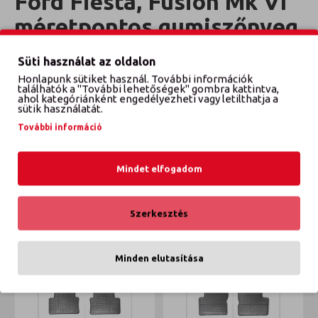
Ford Fiesta, Fusion Mk VI
méretpontos gumiszőnyeg
garnitúra
Süti használat az oldalon
Honlapunk sütiket használ. További információk
Évjárat: 2002-2008
találhatók a "További lehetőségek" gombra kattintva,
ahol kategóriánként engedélyezheti vagy letilthatja a
sütik használatát.
További információ
VÉLEMÉNYEK
Mindet elfogadom
ETTŐL A GYÁRTÓTÓL
EBBŐL A KATEGÓRIÁBÓL
Szerkesztés
Minden elutasítása