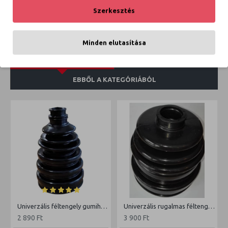
Szerkesztés
VÉLEMÉNYEK
Minden elutasítása
KAPCSOLÓDÓ TERMÉKEK
EZT IS VÁSÁROLTÁK
EBBŐL A KATEGÓRIÁBÓL
Univerzális féltengely gumiharang (kúphoz, vagy levegős szerszámhoz)
Univerzális rugalmas féltengely gumiharang kisteher autóhoz ( levegős szerszámhoz)
2 890 Ft
3 900 Ft