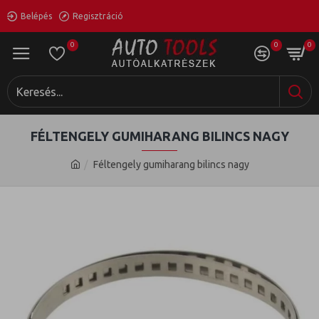
Belépés
Regisztráció
0
0
0
FÉLTENGELY GUMIHARANG BILINCS NAGY
Féltengely gumiharang bilincs nagy