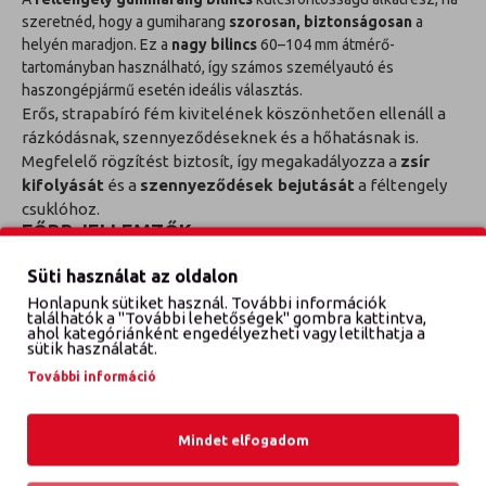
szeretnéd, hogy a gumiharang
szorosan, biztonságosan
a
helyén maradjon. Ez a
nagy bilincs
60–104 mm átmérő-
tartományban használható, így számos személyautó és
haszongépjármű esetén ideális választás.
Erős, strapabíró fém kivitelének köszönhetően ellenáll a
rázkódásnak, szennyeződéseknek és a hőhatásnak is.
Megfelelő rögzítést biztosít, így megakadályozza a
zsír
kifolyását
és a
szennyeződések bejutását
a féltengely
csuklóhoz.
FŐBB JELLEMZŐK:
Féltengely gumiharang rögzítéséhez
Süti használat az oldalon
Honlapunk sütiket használ. További információk
Nagy méretű bilincs
találhatók a "További lehetőségek" gombra kattintva,
ahol kategóriánként engedélyezheti vagy letilthatja a
sütik használatát.
Állítható átmérő:
60–104 mm
További információ
Erős, tartós fém kivitel
Megbízható rögzítés hosszú távon
Mindet elfogadom