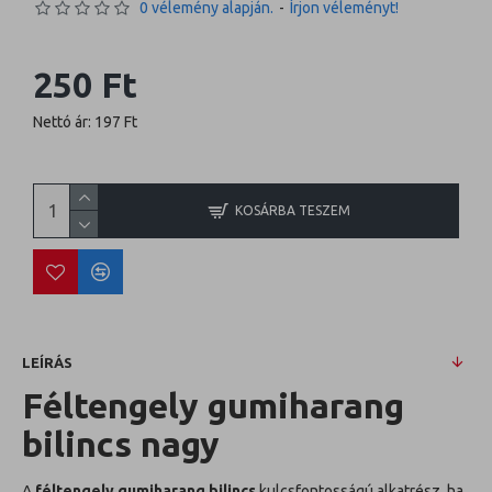
0 vélemény alapján.
-
Írjon véleményt!
250 Ft
Nettó ár: 197 Ft
KOSÁRBA TESZEM
LEÍRÁS
Féltengely gumiharang
bilincs nagy
A
féltengely gumiharang bilincs
kulcsfontosságú alkatrész, ha