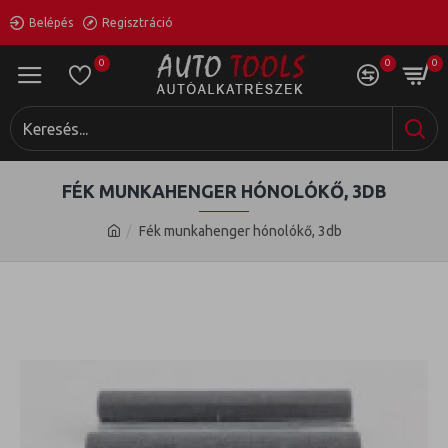
Belépés
Regisztráció
0
0
0
FÉK MUNKAHENGER HÓNOLÓKŐ, 3DB
Fék munkahenger hónolókő, 3db