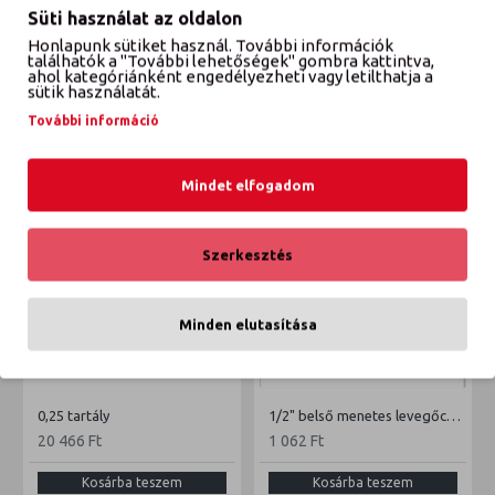
Süti használat az oldalon
Honlapunk sütiket használ. További információk
VÉLEMÉNYEK
találhatók a "További lehetőségek" gombra kattintva,
ahol kategóriánként engedélyezheti vagy letilthatja a
sütik használatát.
További információ
ETTŐL A GYÁRTÓTÓL
EBBŐL A KATEGÓRIÁBÓL
Mindet elfogadom
Szerkesztés
Minden elutasítása
0,25 tartály
1/2" belső menetes levegőcsatlakozó
20 466 Ft
1 062 Ft
Kosárba teszem
Kosárba teszem