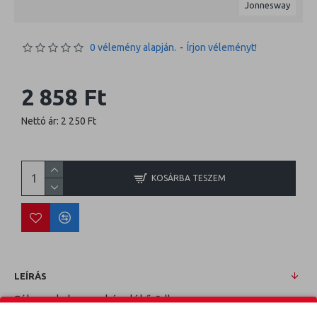
Jonnesway
0 vélemény alapján.
-
Írjon véleményt!
2 858 Ft
Nettó ár: 2 250 Ft
KOSÁRBA TESZEM
LEÍRÁS
Fék munkahenger hónolókő, 3db