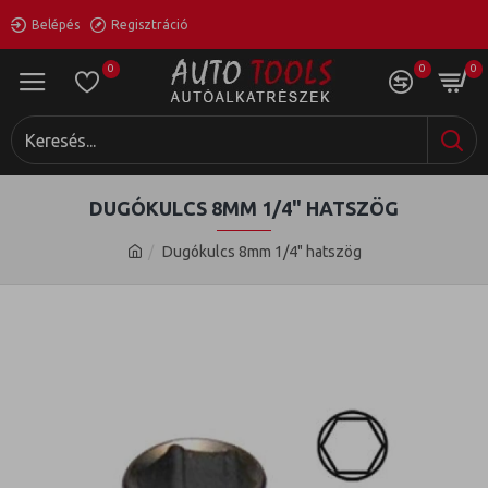
Belépés
Regisztráció
0
0
0
DUGÓKULCS 8MM 1/4" HATSZÖG
Dugókulcs 8mm 1/4" hatszög