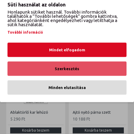
Süti használat az oldalon
Honlapunk sütiket használ. További információk
VÉLEMÉNYEK
találhatók a "További lehetőségek" gombra kattintva,
ahol kategóriánként engedélyezheti vagy letilthatja a
sütik használatát.
További információ
ETTŐL A GYÁRTÓTÓL
EBBŐL A KATEGÓRIÁBÓL
Mindet elfogadom
Szerkesztés
Minden elutasítása
Ablaktörlő kar lehúzó
Ajtó nyitó párna szett
5 290 Ft
10 188 Ft
Kosárba teszem
Kosárba teszem