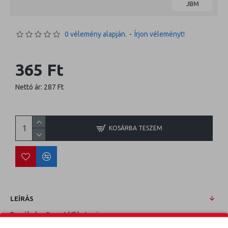
JBM
0 vélemény alapján.
-
Írjon véleményt!
365 Ft
Nettó ár: 287 Ft
KOSÁRBA TESZEM
LEÍRÁS
Dugókulcs 8mm 1/4" hatszög