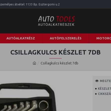
Személyes átvétel: 1133 Bp. Esztergomi u.2
AUTÓALKATRÉSZ
AUTÓFELSZERELÉS
MOTORO
CSILLAGKULCS KÉSZLET 7DB
Csillagkulcs készlet 7db
MEGTEK
KÉSZLET
CIKKSZÁ