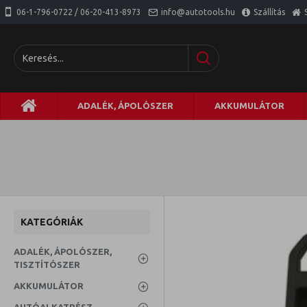
06-1-796-0722 / 06-20-413-8973
info@autotools.hu
Szállítás
ADALÉK, ÁPOLÓSZER
AKKUMULÁTOR
KATEGÓRIÁK
ADALÉK, ÁPOLÓSZER,
TISZTÍTÓSZER
AKKUMULÁTOR