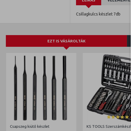
LEÍRÁS
VÉLEMÉNYE
Csillagkulcs készlet 7db
EZT IS VÁSÁROLTÁK
Csapszeg kiütő készlet