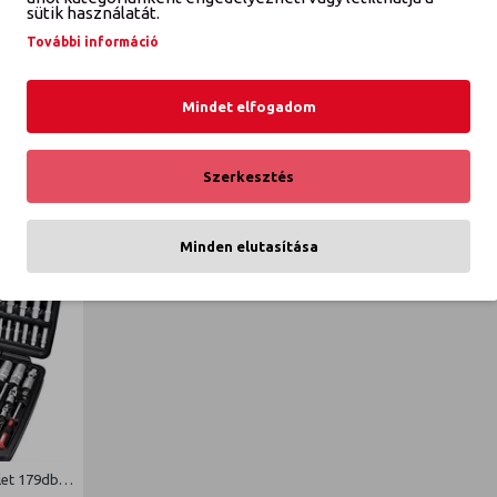
K
sütik használatát.
További információ
Mindet elfogadom
ETTŐL A GYÁRTÓTÓL
Szerkesztés
Minden elutasítása
KS TOOLS Szerszámkészlet 179db-os