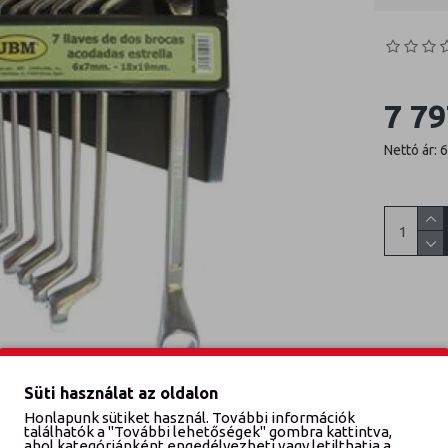
7 79
Nettó ár: 
Süti használat az oldalon
Honlapunk sütiket használ. További információk
találhatók a "További lehetőségek" gombra kattintva,
ahol kategóriánként engedélyezheti vagy letilthatja a