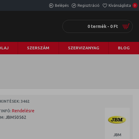
Belépés
Regisztráció
Kívánságlista
0
0 termék - 0 Ft
LAJ
SZERSZÁM
SZERVIZANYAG
BLOG
INTÉSEK: 3462
Rendelésre
INFÓ:
JBM50562
M:
JBM