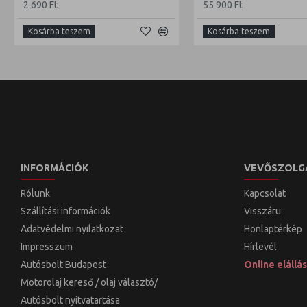
2 690 Ft
55 900 Ft
Kosárba teszem
Kosárba teszem
INFORMÁCIÓK
VEVŐSZOLG
Rólunk
Kapcsolat
Szállítási információk
Visszáru
Adatvédelmi nyilatkozat
Honlaptérkép
Impresszum
Hírlevél
Autósbolt Budapest
Online elállás
Motorolaj kereső / olaj választó/
Autósbolt nyitvatartása