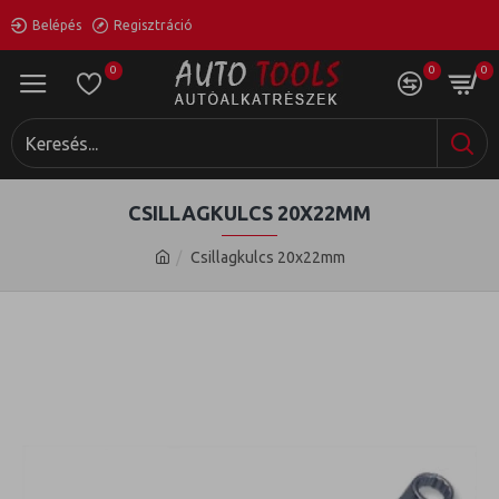
Belépés
Regisztráció
0
0
0
CSILLAGKULCS 20X22MM
Csillagkulcs 20x22mm