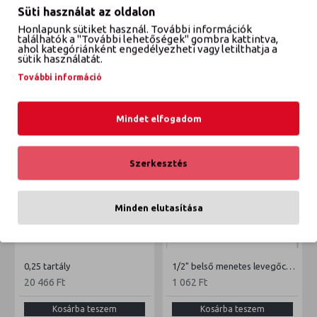
Süti használat az oldalon
Honlapunk sütiket használ. További információk
VÉLEMÉNYEK
találhatók a "További lehetőségek" gombra kattintva,
ahol kategóriánként engedélyezheti vagy letilthatja a
sütik használatát.
További információ
ETTŐL A GYÁRTÓTÓL
EBBŐL A KATEGÓRIÁBÓL
Mindet elfogadom
Szerkesztés
Minden elutasítása
0,25 tartály
1/2" belső menetes levegőcsatlakozó
20 466 Ft
1 062 Ft
Kosárba teszem
Kosárba teszem