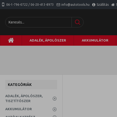
06-1-796-0722 / 06-20-413-8973
info@autotools.hu
Szállítás
ADALÉK, ÁPOLÓSZER
AKKUMULÁTOR
KATEGÓRIÁK
ADALÉK, ÁPOLÓSZER,
TISZTÍTÓSZER
AKKUMULÁTOR