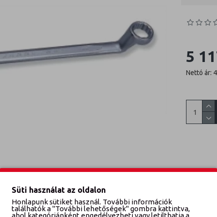
5 11
Nettó ár: 
Süti használat az oldalon
Honlapunk sütiket használ. További információk
találhatók a "További lehetőségek" gombra kattintva,
ahol kategóriánként engedélyezheti vagy letilthatja a