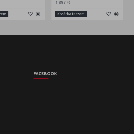
1 897 Ft
szem
Kosárba teszem
FACEBOOK