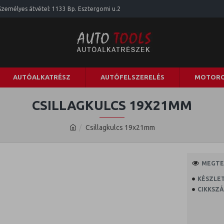
Személyes átvétel: 1133 Bp. Esztergomi u.2
AUTÓALKATRÉSZ
AUTÓFELSZERELÉS
MOTORO
CSILLAGKULCS 19X21MM
Csillagkulcs 19x21mm
MEGTEK
KÉSZLET
CIKKSZÁ