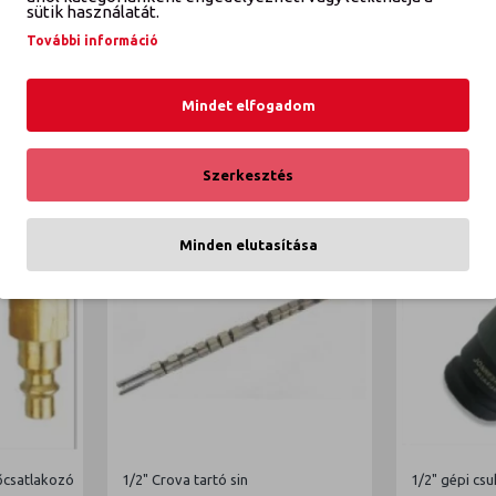
K
sütik használatát.
További információ
Mindet elfogadom
Szerkesztés
Minden elutasítása
őcsatlakozó
1/2" Crova tartó sin
1/2" gépi csu