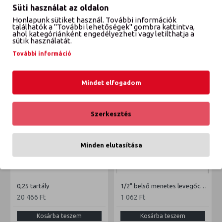
Süti használat az oldalon
Honlapunk sütiket használ. További információk
VÉLEMÉNYEK
találhatók a "További lehetőségek" gombra kattintva,
ahol kategóriánként engedélyezheti vagy letilthatja a
sütik használatát.
További információ
ETTŐL A GYÁRTÓTÓL
EBBŐL A KATEGÓRIÁBÓL
Mindet elfogadom
Szerkesztés
Minden elutasítása
0,25 tartály
1/2" belső menetes levegőcsatlakozó
20 466 Ft
1 062 Ft
Kosárba teszem
Kosárba teszem