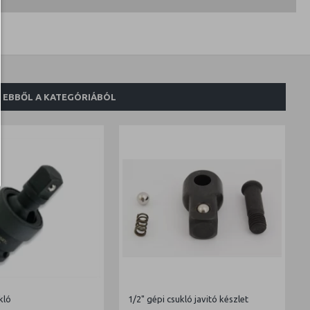
EBBŐL A KATEGÓRIÁBÓL
kló
1/2" gépi csukló javitó készlet