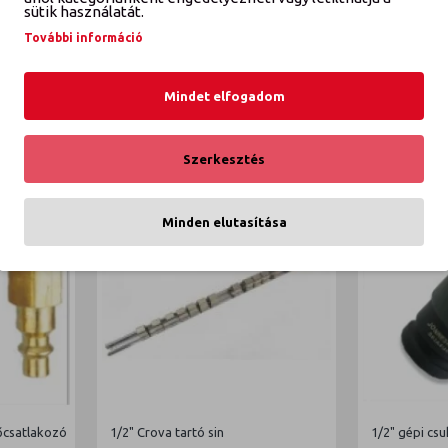
K
sütik használatát.
További információ
Mindet elfogadom
Szerkesztés
Minden elutasítása
őcsatlakozó
1/2" Crova tartó sin
1/2" gépi csu