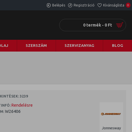
Belépés
Regisztráció
Kívánságlista
0
0 termék - 0 Ft
LAJ
SZERSZÁM
SZERVIZANYAG
BLOG
INTÉSEK: 3239
Rendelésre
INFÓ:
W26406
M:
Jonnesway