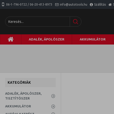
06-1-796-0722 / 06-20-413-8973
info@autotools.hu
Szállítás
ADALÉK, ÁPOLÓSZER
AKKUMULÁTOR
KATEGÓRIÁK
ADALÉK, ÁPOLÓSZER,
TISZTÍTÓSZER
AKKUMULÁTOR