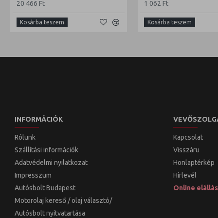
20 466 Ft
1 062 Ft
Kosárba teszem
Kosárba teszem
INFORMÁCIÓK
VEVŐSZOLG
Rólunk
Kapcsolat
Szállítási információk
Visszáru
Adatvédelmi nyilatkozat
Honlaptérkép
Impresszum
Hírlevél
Autósbolt Budapest
Online elállás
Motorolaj kereső / olaj választó/
Autósbolt nyitvatartása