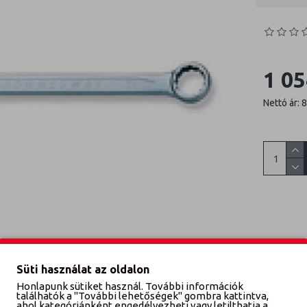
1 05
Nettó ár: 
Süti használat az oldalon
Honlapunk sütiket használ. További információk
találhatók a "További lehetőségek" gombra kattintva,
ahol kategóriánként engedélyezheti vagy letilthatja a