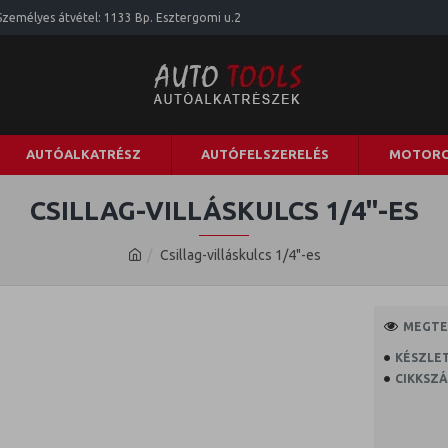
Személyes átvétel: 1133 Bp. Esztergomi u.2
AUTÓALKATRÉSZ
AUTÓFELSZERELÉS
MOTORO
CSILLAG-VILLÁSKULCS 1/4"-ES
Csillag-villáskulcs 1/4"-es
MEGTEK
KÉSZLET
CIKKSZÁ