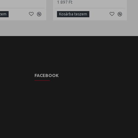
1 897 Ft
szem
Kosárba teszem
FACEBOOK