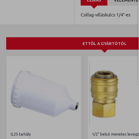
LEÍRÁS
VÉLEMÉNYE
Csillag-villáskulcs 1/4"-es
ETTŐL A GYÁRTÓTÓL
0,25 tartály
1/2" belső menetes leveg