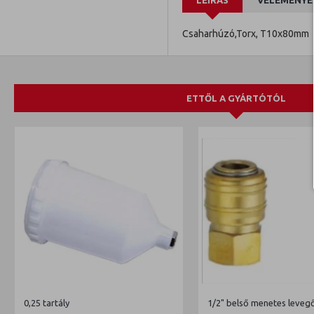
LEÍRÁS
VÉLEMÉNYE
Csaharhúzó,Torx, T10x80mm
ETTŐL A GYÁRTÓTÓL
0,25 tartály
1/2" belső menetes leveg