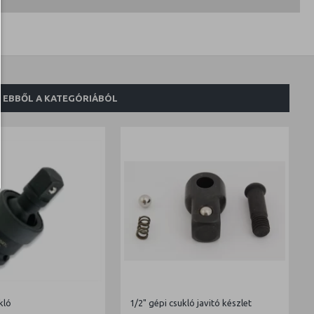
EBBŐL A KATEGÓRIÁBÓL
kló
1/2" gépi csukló javitó készlet