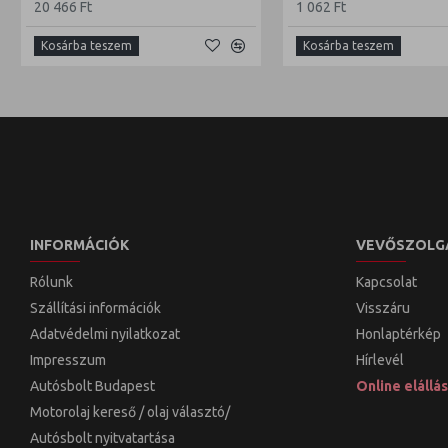
20 466 Ft
1 062 Ft
Kosárba teszem
Kosárba teszem
INFORMÁCIÓK
VEVŐSZOLG
Rólunk
Kapcsolat
Szállítási információk
Visszáru
Adatvédelmi nyilatkozat
Honlaptérkép
Impresszum
Hírlevél
Autósbolt Budapest
Online elállás
Motorolaj kereső / olaj választó/
Autósbolt nyitvatartása