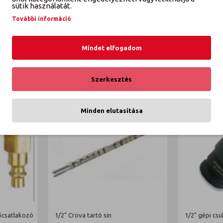
K
sütik használatát.
További információ
Mindet elfogadom
Szerkesztés
Minden elutasítása
őcsatlakozó
1/2" Crova tartó sin
1/2" gépi csu