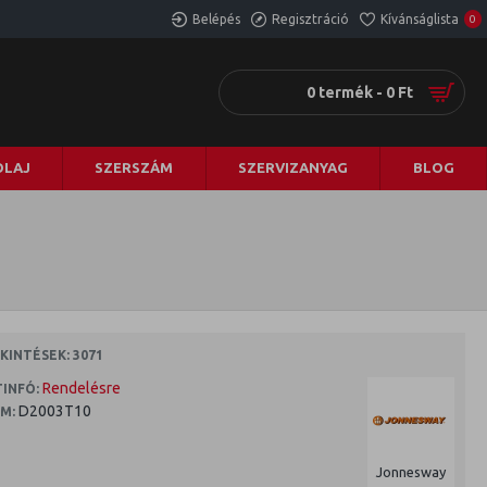
Belépés
Regisztráció
Kívánságlista
0
0 termék - 0 Ft
LAJ
SZERSZÁM
SZERVIZANYAG
BLOG
INTÉSEK: 3071
Rendelésre
INFÓ:
D2003T10
M:
Jonnesway