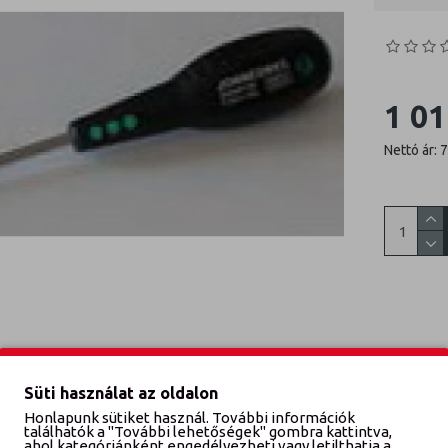
1 01
Nettó ár: 
Süti használat az oldalon
Honlapunk sütiket használ. További információk
találhatók a "További lehetőségek" gombra kattintva,
ahol kategóriánként engedélyezheti vagy letilthatja a