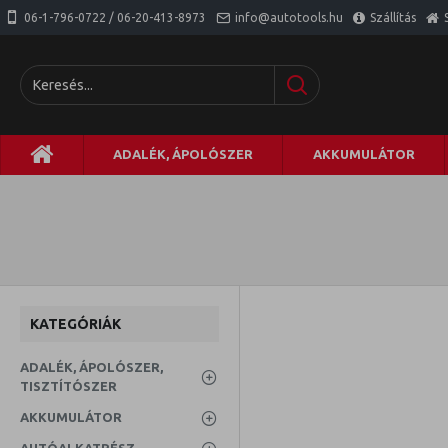
06-1-796-0722 / 06-20-413-8973
info@autotools.hu
Szállítás
ADALÉK, ÁPOLÓSZER
AKKUMULÁTOR
KATEGÓRIÁK
ADALÉK, ÁPOLÓSZER,
TISZTÍTÓSZER
AKKUMULÁTOR