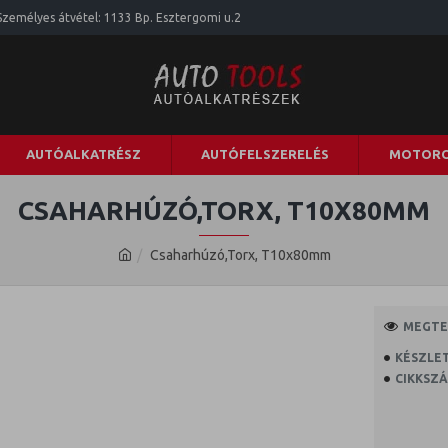
Személyes átvétel: 1133 Bp. Esztergomi u.2
AUTÓALKATRÉSZ
AUTÓFELSZERELÉS
MOTORO
CSAHARHÚZÓ,TORX, T10X80MM
Csaharhúzó,Torx, T10x80mm
MEGTEK
KÉSZLET
CIKKSZÁ