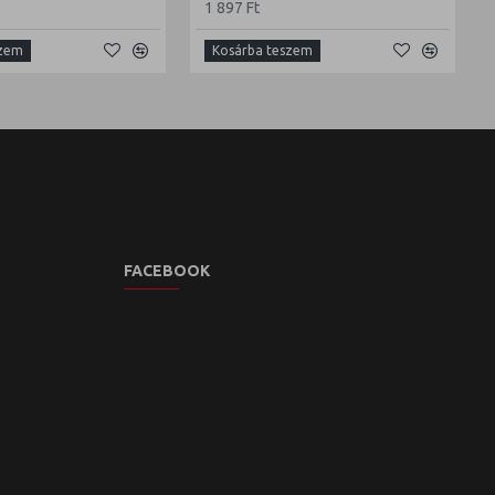
1 897 Ft
szem
Kosárba teszem
FACEBOOK