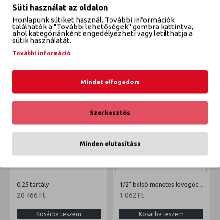
Süti használat az oldalon
Honlapunk sütiket használ. További információk
VÉLEMÉNYEK
találhatók a "További lehetőségek" gombra kattintva,
ahol kategóriánként engedélyezheti vagy letilthatja a
sütik használatát.
További információ
ETTŐL A GYÁRTÓTÓL
EBBŐL A KATEGÓRIÁBÓL
Mindet elfogadom
Szerkesztés
Minden elutasítása
0,25 tartály
1/2" belső menetes levegőcsatlakozó
20 466 Ft
1 062 Ft
Kosárba teszem
Kosárba teszem