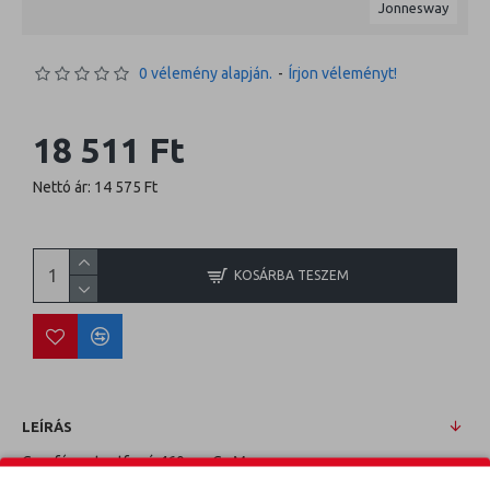
Jonnesway
0 vélemény alapján.
-
Írjon véleményt!
18 511 Ft
Nettó ár: 14 575 Ft
KOSÁRBA TESZEM
LEÍRÁS
C-pofás patentfogó 460mm Cr-Mo