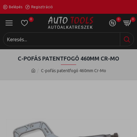
Belépés
Regisztráció
0
0
0
C-POFÁS PATENTFOGÓ 460MM CR-MO
C-pofás patentfogó 460mm Cr-Mo