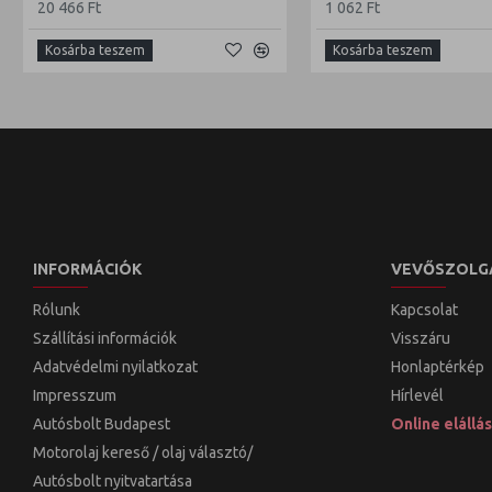
20 466 Ft
1 062 Ft
Kosárba teszem
Kosárba teszem
INFORMÁCIÓK
VEVŐSZOLG
Rólunk
Kapcsolat
Szállítási információk
Visszáru
Adatvédelmi nyilatkozat
Honlaptérkép
Impresszum
Hírlevél
Autósbolt Budapest
Online elállás
Motorolaj kereső / olaj választó/
Autósbolt nyitvatartása