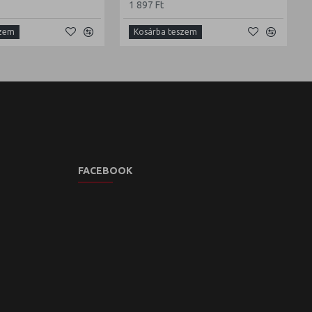
1 897 Ft
szem
Kosárba teszem
FACEBOOK