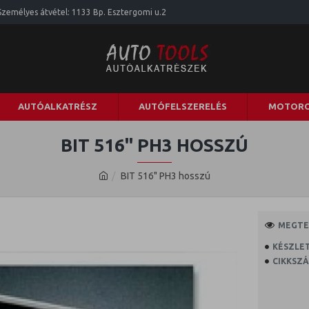
Személyes átvétel: 1133 Bp. Esztergomi u.2
AUTÓALKATRÉSZ
AUTÓFELSZERELÉS
MOTORO
BIT 516" PH3 HOSSZÚ
BIT 516" PH3 hosszú
MEGTEK
KÉSZLET
CIKKSZÁ