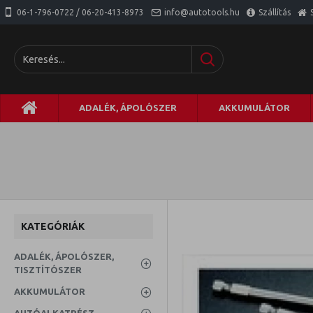
06-1-796-0722 / 06-20-413-8973
info@autotools.hu
Szállítás
ADALÉK, ÁPOLÓSZER
AKKUMULÁTOR
KATEGÓRIÁK
ADALÉK, ÁPOLÓSZER,
TISZTÍTÓSZER
AKKUMULÁTOR