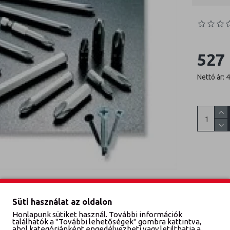
527 
Nettó ár: 
Süti használat az oldalon
Honlapunk sütiket használ. További információk
találhatók a "További lehetőségek" gombra kattintva,
ahol kategóriánként engedélyezheti vagy letilthatja a