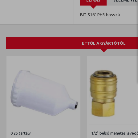
LEÍRÁS
VÉLEMÉNYE
BIT 516" PH3 hosszú
ETTŐL A GYÁRTÓTÓL
0,25 tartály
1/2" belső menetes leveg