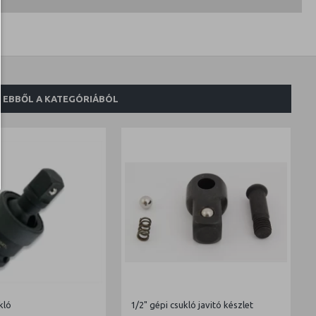
EBBŐL A KATEGÓRIÁBÓL
kló
1/2" gépi csukló javitó készlet