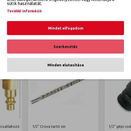
K
sütik használatát.
További információ
Mindet elfogadom
Szerkesztés
Minden elutasítása
őcsatlakozó
1/2" Crova tartó sin
1/2" gépi csu