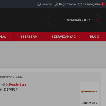
Belépés
Regisztráció
Kívánságlista
0
0 termék - 0 Ft
LAJ
SZERSZÁM
SZERVIZANYAG
BLOG
INTÉSEK: 4344
Rendelésre
INFÓ:
D270P3F
M:
Jonnesway