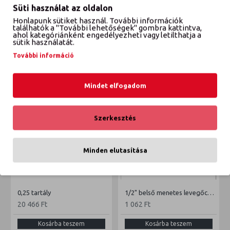
Süti használat az oldalon
Honlapunk sütiket használ. További információk
VÉLEMÉNYEK
találhatók a "További lehetőségek" gombra kattintva,
ahol kategóriánként engedélyezheti vagy letilthatja a
sütik használatát.
További információ
ETTŐL A GYÁRTÓTÓL
EBBŐL A KATEGÓRIÁBÓL
Mindet elfogadom
Szerkesztés
Minden elutasítása
0,25 tartály
1/2" belső menetes levegőcsatlakozó
20 466 Ft
1 062 Ft
Kosárba teszem
Kosárba teszem