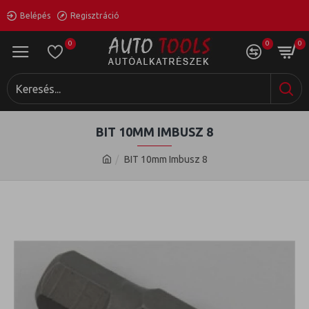
Belépés
Regisztráció
0
0
0
BIT 10MM IMBUSZ 8
BIT 10mm Imbusz 8