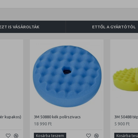
EZT IS VÁSÁROLTÁK
ETTŐL A GYÁRTÓTÓL
hér kupakos)
3M 50880 kék polírszivacs
18 990 Ft
5 900 Ft
Kosárba teszem
Kosárba te