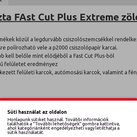
K
zta FAst Cut Plus Extreme zö
rmékek közül a legdurvább csiszolószemcsékkel rendelkez
 polírozható vele a p2000 csiszolópapír karcai.
 kell belőle mint elődjéből a Fast Cut Plus-ból
ű felületet eredményez
kezett felületi karcok, autómosási karcok, valamint a fén
s vagy excenteres polírgépen, amelyet a 3M™ zöld színkó
Süti használat az oldalon
rfect-It™ Fast Cut Plus Extreme egyike a díjnyertes, szín
Honlapunk sütiket használ. További információk
, amelyet mindenféle festékjavítási vagy színfelújítási 
találhatók a "További lehetőségek" gombra kattintva,
ahol kategóriánként engedélyezheti vagy letilthatja a
ett felületi karcolások, az autómosási karcolások, valam
sütik használatát.