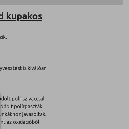
ld kupakos
ik.
yvesztést is kiválóan
dolt polírszivaccsal
kódolt polírpaszták
munkákhoz javasoltak.
int az oxidációból