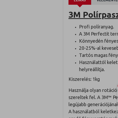
LEÍRÁS
VÉLEMÉNYE
3M Polírpas
Profi políranyag.
A 3M Perfectit te
Könnyedén fényesre
20-25%-al kevesebb
Tartós magas fény
Használattól kelet
helyreállítja.
Kiszerelés: 1kg
Használja olyan rotáció
szereltek fel. A 3M™ Pe
legújabb generációjának
A használatból keletkez