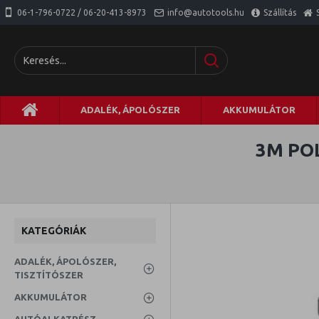
06-1-796-0722 / 06-20-413-8973
info@autotools.hu
Szállítás
ADALÉK, ÁPOLÓSZER
AKKUMULÁTOR
3M PO
KATEGÓRIÁK
ADALÉK, ÁPOLÓSZER,
TISZTÍTÓSZER
AKKUMULÁTOR