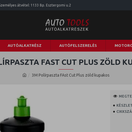
Személyes átvétel: 1133 Bp. Esztergomi u.2
AUTÓALKATRÉSZ
AUTÓFELSZERELÉS
MOTORO
LÍRPASZTA FAST CUT PLUS ZÖLD K
3M Polírpaszta FAst Cut Plus zöld kupakos
MEGTEK
KÉSZLET
CIKKSZÁ