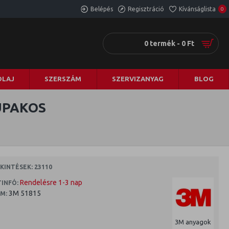
Belépés
Regisztráció
Kívánságlista
0
0 termék - 0 Ft
LAJ
SZERSZÁM
SZERVIZANYAG
BLOG
UPAKOS
INTÉSEK: 23110
Rendelésre 1-3 nap
INFÓ:
3M 51815
M:
3M anyagok