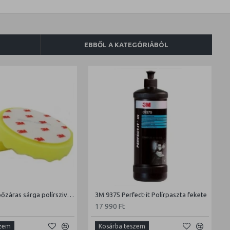
EBBŐL A KATEGÓRIÁBÓL
3M 50488 tépőzáras sárga polírszivacs
3M 9375 Perfect-it Polírpaszta fekete
17 990 Ft
szem
Kosárba teszem