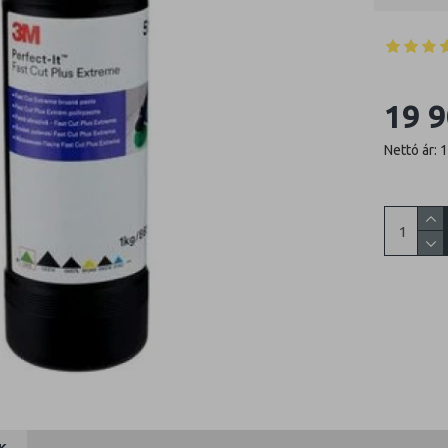
19 9
Nettó ár: 