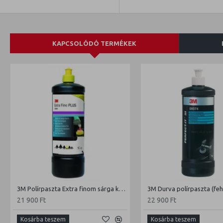
KAPCSOLÓDÓ TERMÉKEK
3M Polírpaszta Extra finom sárga kupakos
3M Durva polírpaszta (fe
21 900 Ft
22 900 Ft
Kosárba teszem
Kosárba teszem