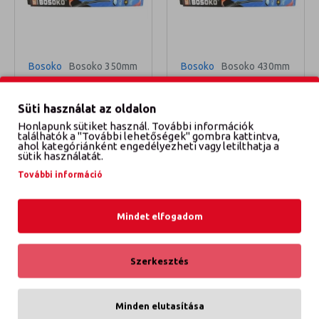
Bosoko
Bosoko 350mm
Bosoko
Bosoko 430mm
FLEXIBILIS ABLAKTÖRLŐ
FLEXIBILIS ABLAKTÖRLŐ
LAPÁT 350MM
LAPÁT 430MM
Süti használat az oldalon
1 200 Ft
1 200 Ft
Honlapunk sütiket használ. További információk
találhatók a "További lehetőségek" gombra kattintva,
ahol kategóriánként engedélyezheti vagy letilthatja a
KOSÁRBA TESZEM
KOSÁRBA TESZEM
sütik használatát.
További információ
Mindet elfogadom
Szerkesztés
Minden elutasítása