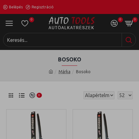
Belépés
Regisztráció
0
0
0
BOSOKO
Márka
Bosoko
0