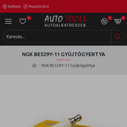
Belépés
Regisztráció
0
0
0
NGK BE529Y-11 GYÚJTÓGYERTYA
NGK BE529Y-11 Gyújtógyertya