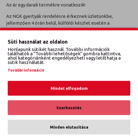
Az ár egy darab termékre vonatkozik!
Az NGK gyertyák rendelésre érkeznek üzletünkbe,
jellemzően 4 órán belül, külföldi készlet esetén a
következő munkanapon.
TECDOC Cikkszám: 5929
Süti használat az oldalon
Honlapunk sütiket használ. További információk
találhatók a "További lehetőségek" gombra kattintva,
ahol kategóriánként engedélyezheti vagy letilthatja a
sütik használatát.
VÉLEMÉNYEK
További információ
Mindet elfogadom
ETTŐL A GYÁRTÓTÓL
EBBŐL A KATEGÓRIÁBÓL
Szerkesztés
Minden elutasítása