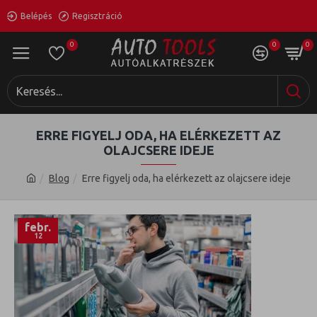
Belépés
Regisztráció
0
0
0
ERRE FIGYELJ ODA, HA ELÉRKEZETT AZ
OLAJCSERE IDEJE
Blog
Erre figyelj oda, ha elérkezett az olajcsere ideje
febr.
12