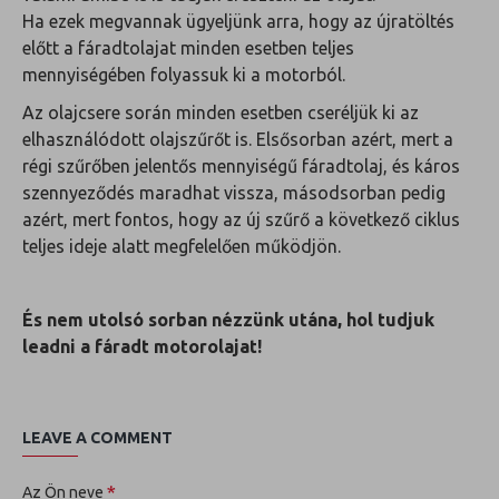
Ha ezek megvannak ügyeljünk arra, hogy az újratöltés
előtt a fáradtolajat minden esetben teljes
mennyiségében folyassuk ki a motorból.
Az olajcsere során minden esetben cseréljük ki az
elhasználódott olajszűrőt is. Elsősorban azért, mert a
régi szűrőben jelentős mennyiségű fáradtolaj, és káros
szennyeződés maradhat vissza, másodsorban pedig
azért, mert fontos, hogy az új szűrő a következő ciklus
teljes ideje alatt megfelelően működjön.
És nem utolsó sorban nézzünk utána, hol tudjuk
leadni a fáradt motorolajat!
LEAVE A COMMENT
Az Ön neve