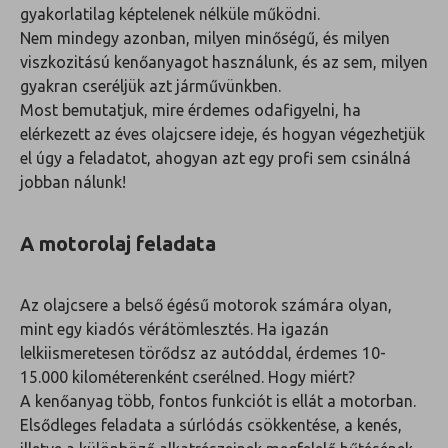
gyakorlatilag képtelenek nélküle működni.
Nem mindegy azonban, milyen minőségű, és milyen
viszkozitású kenőanyagot használunk, és az sem, milyen
gyakran cseréljük azt járművünkben.
Most bemutatjuk, mire érdemes odafigyelni, ha
elérkezett az éves olajcsere ideje, és hogyan végezhetjük
el úgy a feladatot, ahogyan azt egy profi sem csinálná
jobban nálunk!
A motorolaj feladata
Az olajcsere a belső égésű motorok számára olyan,
mint egy kiadós vérátömlesztés. Ha igazán
lelkiismeretesen törődsz az autóddal, érdemes 10-
15.000 kilométerenként cserélned. Hogy miért?
A kenőanyag több, fontos funkciót is ellát a motorban.
Elsődleges feladata a súrlódás csökkentése, a kenés,