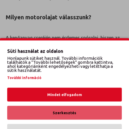
Milyen motorolajat válasszunk?
A kenőanyag cseréjén nem érdemes spórolni, hiszen az
elöregedett motorolaj
Süti használat az oldalon
hosszútávon komoly károkat okozhat. Ezek pedig
sokkal jobban megterhelik a pénztárcánkat, mint a
Honlapunk sütiket használ. További információk
találhatók a "További lehetőségek" gombra kattintva,
rendszeres, évente történő olajcsere.
ahol kategóriánként engedélyezheti vagy letilthatja a
sütik használatát.
A piacon kapható motorolajok két összetevőből, az
További információ
alapolajból és adalékanyagokból állnak, minőségük
pedig nagyban függ az előbbi komponens kvalitásaitól.
Érdemes óvakodnunk az olcsóbb, „névtelen”
Mindet elfogadom
kenőanyagoktól, hiszen ezek kevésbé
megbízhatóak, és élettartamuk is lényegesen rövidebb.
Szerkesztés
Lehetőség szerint válasszunk olyan prémium