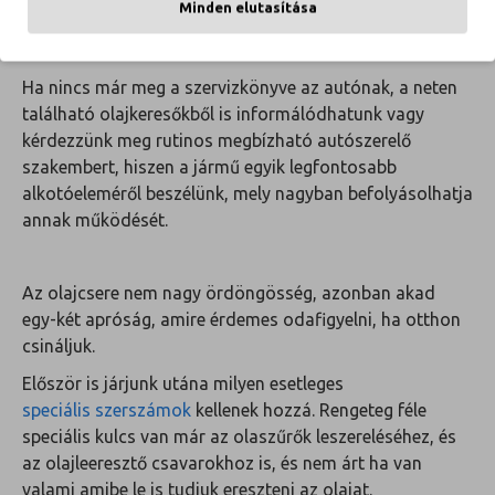
Minden elutasítása
motorolajat, melyet autónk szervizkönyve javasol!
Ha nincs már meg a szervizkönyve az autónak, a neten
található olajkeresőkből is informálódhatunk vagy
kérdezzünk meg rutinos megbízható autószerelő
szakembert, hiszen a jármű egyik legfontosabb
alkotóeleméről beszélünk, mely nagyban befolyásolhatja
annak működését.
Az olajcsere nem nagy ördöngösség, azonban akad
egy-két apróság, amire érdemes odafigyelni, ha otthon
csináljuk.
Először is járjunk utána milyen esetleges
speciális szerszámok
kellenek hozzá. Rengeteg féle
speciális kulcs van már az olaszűrők leszereléséhez, és
az olajleeresztő csavarokhoz is, és nem árt ha van
valami amibe le is tudjuk ereszteni az olajat.