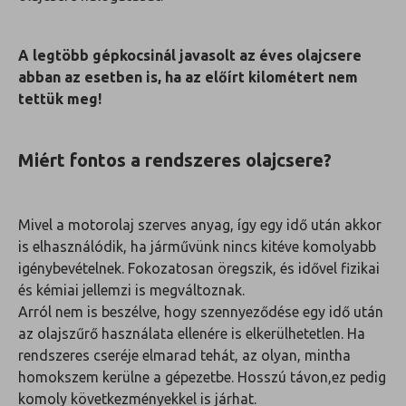
A legtöbb gépkocsinál javasolt az éves olajcsere
abban az esetben is, ha az előírt kilométert nem
tettük meg!
Miért fontos a rendszeres olajcsere?
Mivel a motorolaj szerves anyag, így egy idő után akkor
is elhasználódik, ha járművünk nincs kitéve komolyabb
igénybevételnek. Fokozatosan öregszik, és idővel fizikai
és kémiai jellemzi is megváltoznak.
Arról nem is beszélve, hogy szennyeződése egy idő után
az olajszűrő használata ellenére is elkerülhetetlen. Ha
rendszeres cseréje elmarad tehát, az olyan, mintha
homokszem kerülne a gépezetbe. Hosszú távon,ez pedig
komoly következményekkel is járhat.