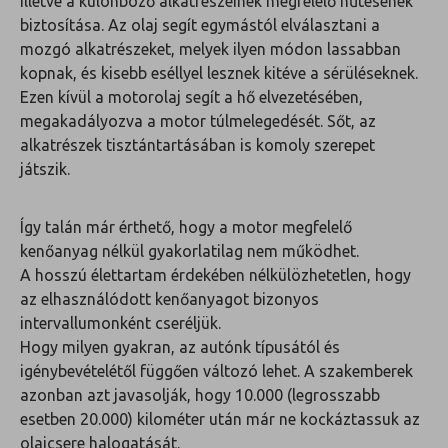
illetve a különböző alkatrészeinek megfelelő hűtésének
biztosítása. Az olaj segít egymástól elválasztani a
mozgó alkatrészeket, melyek ilyen módon lassabban
kopnak, és kisebb eséllyel lesznek kitéve a sérüléseknek.
Ezen kívül a motorolaj segít a hő elvezetésében,
megakadályozva a motor túlmelegedését. Sőt, az
alkatrészek tisztántartásában is komoly szerepet
játszik.
Így talán már érthető, hogy a motor megfelelő
kenőanyag nélkül gyakorlatilag nem működhet.
A hosszú élettartam érdekében nélkülözhetetlen, hogy
az elhasználódott kenőanyagot bizonyos
intervallumonként cseréljük.
Hogy milyen gyakran, az autónk típusától és
igénybevételétől függően változó lehet. A szakemberek
azonban azt javasolják, hogy 10.000 (legrosszabb
esetben 20.000) kilométer után már ne kockáztassuk az
olajcsere halogatását.